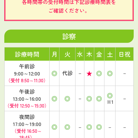
各時間帯の受付時間は下記診療時間表を
ご確認ください。
診察
診療時間
月
火
水
木
金
土
日祝
午前診
◎
★
◎
◎
代診
－
－
9:00～12:00
（受付 8:50～11:30）
午後診
◎
◎
◎
◎
◎
－
－
13:00～16:00
※1
（受付 12:50～15:30）
夜間診
17:00～19:00
◎
◎
◎
◎
－
－
－
（受付 16:50～
18:45）