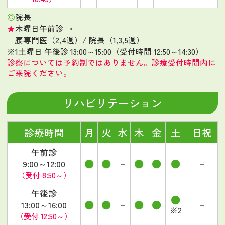
◎
院長
★
木曜日午前診 →
腰専門医（2,4週）/ 院長（1,3,5週）
※1
土曜日 午後診 13:00～15:00（受付時間 12:50～14:30）
診察については予約制ではありません。診療受付時間内に
ご来院ください。
リハビリテーション
診療時間
月
火
水
木
金
土
日祝
午前診
●
●
●
●
●
－
－
9:00～12:00
（受付 8:50～）
午後診
●
●
●
●
●
－
－
13:00～16:00
※2
（受付 12:50～）