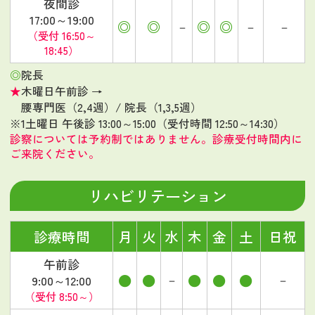
夜間診
17:00～19:00
◎
◎
◎
◎
－
－
－
（受付 16:50～
18:45）
◎
院長
★
木曜日午前診 →
腰専門医（2,4週）/ 院長（1,3,5週）
※1
土曜日 午後診 13:00～15:00（受付時間 12:50～14:30）
診察については予約制ではありません。診療受付時間内に
ご来院ください。
リハビリテーション
診療時間
月
火
水
木
金
土
日祝
午前診
●
●
●
●
●
－
－
9:00～12:00
（受付 8:50～）