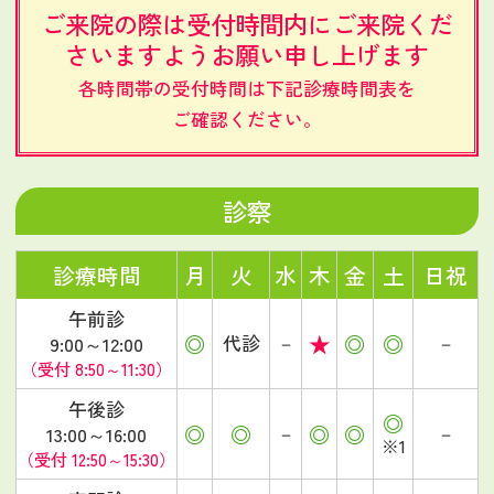
ご来院の際は受付時間内にご来院くだ
さいますようお願い申し上げます
各時間帯の受付時間は下記診療時間表を
ご確認ください。
診察
診療時間
月
火
水
木
金
土
日祝
午前診
◎
★
◎
◎
代診
－
－
9:00～12:00
（受付 8:50～11:30）
午後診
◎
◎
◎
◎
◎
－
－
13:00～16:00
※1
（受付 12:50～15:30）