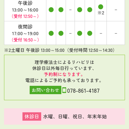
午後診
●
●
●
●
●
－
－
13:00～16:00
※2
（受付 12:50～）
夜間診
●
●
●
●
－
－
－
17:00～19:00
（受付 16:50～）
※2
土曜日 午後診 13:00～15:00（受付時間 12:50～14:30）
理学療法士によるリハビリは
休診日以外毎日行っています、
予約制になります。
電話によるご予約も承っております。
078-861-4187
お問い合わせ
休診日
水曜、日曜、祝日、年末年始